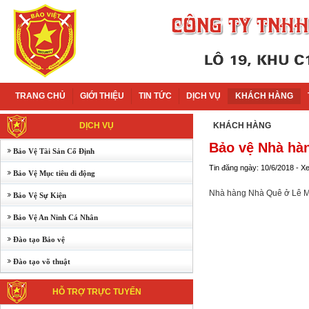
TRANG CHỦ
GIỚI THIỆU
TIN TỨC
DỊCH VỤ
KHÁCH HÀNG
DỊCH VỤ
KHÁCH HÀNG
Bảo vệ Nhà hà
Bảo Vệ Tài Sản Cố Định
Tin đăng ngày: 10/6/2018 - X
Bảo Vệ Mục tiêu di động
Nhà hàng Nhà Quê ở Lê Mao
Bảo Vệ Sự Kiện
Bảo Vệ An Ninh Cá Nhân
Đào tạo Bảo vệ
Đào tạo võ thuật
HỖ TRỢ TRỰC TUYẾN