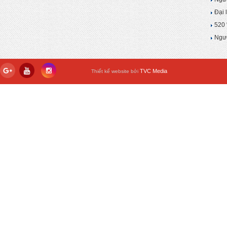
Đại 
520 
Ngườ
TVC Media
Thiết kế website bởi