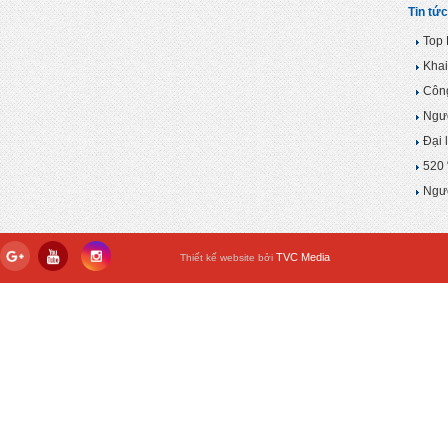
Tin tức
Top 
Khai
Công
Ngườ
Đại 
520 
Ngườ
TVC Media
Thiết kế website bởi