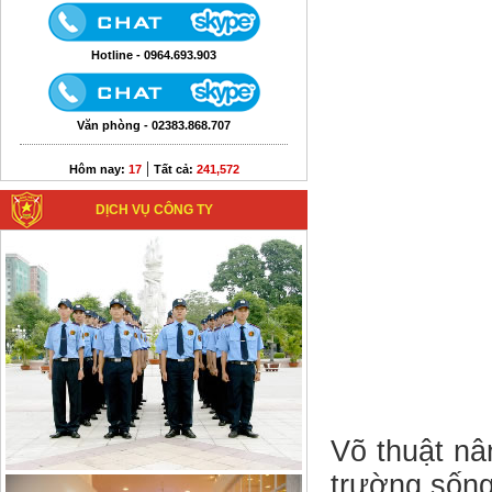
Hotline - 0964.693.903
Văn phòng - 02383.868.707
|
Hôm nay:
17
Tất cả:
241,572
DỊCH VỤ CÔNG TY
Võ thuật nâ
trường sống