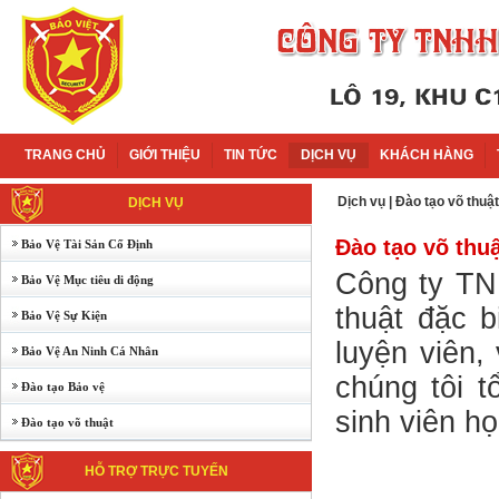
TRANG CHỦ
GIỚI THIỆU
TIN TỨC
DỊCH VỤ
KHÁCH HÀNG
Dịch vụ
|
Đào tạo võ thuật
DỊCH VỤ
Đào tạo võ thu
Bảo Vệ Tài Sản Cố Định
Công ty TN
Bảo Vệ Mục tiêu di động
thuật đặc b
Bảo Vệ Sự Kiện
luyện viên,
Bảo Vệ An Ninh Cá Nhân
chúng tôi 
Đào tạo Bảo vệ
sinh viên h
Đào tạo võ thuật
HỖ TRỢ TRỰC TUYẾN