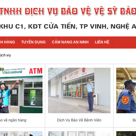
H HÀNG
TUYỂN DỤNG
CẨM NANG AN NINH
LIÊN HỆ
ịch vụ
o vệ ngân hàng
Dịch Vụ Bảo Vệ Bệnh Viện
B