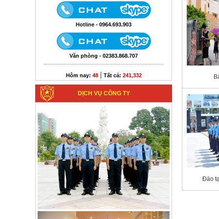
Hotline - 0964.693.903
Văn phòng - 02383.868.707
|
Hôm nay:
48
Tất cả:
241,332
B
DỊCH VỤ CÔNG TY
Đào t