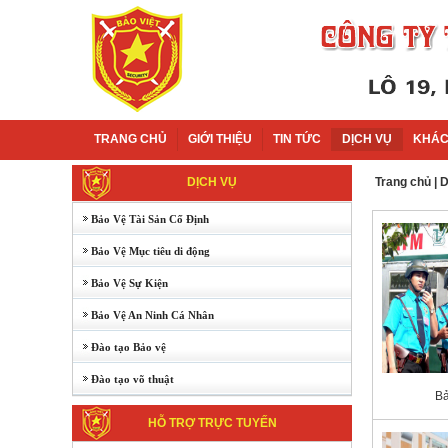
TRANG CHỦ
GIỚI THIỆU
TIN TỨC
DỊCH VỤ
KHÁC
DỊCH VỤ
Trang chủ
|
D
Bảo Vệ Tài Sản Cố Định
Bảo Vệ Mục tiêu di động
Bảo Vệ Sự Kiện
Bảo Vệ An Ninh Cá Nhân
Đào tạo Bảo vệ
Đào tạo võ thuật
Bả
HỖ TRỢ TRỰC TUYẾN