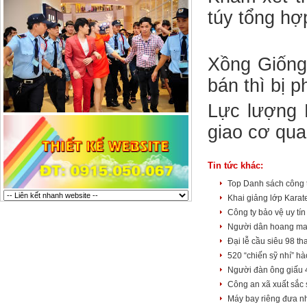
túy tổng hợ
Xồng Giống
bán thì bị p
Lực lượng 
giao cơ qua
Tin tức khác:
Top Danh sách công 
Khai giảng lớp Kara
Công ty bảo vệ uy tín
Người dân hoang mang
Đại lễ cầu siêu 98 t
520 “chiến sỹ nhí” h
Người đàn ông giấu 
Công an xã xuất sắc
Máy bay riêng đưa n