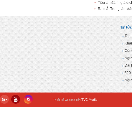
Tiêu chí đánh giá dị
Ra mắt Trung tâm đào
Tin tức
Top 
Khai
Công
Ngườ
Đại 
520 
Ngườ
TVC Media
Thiết kế website bởi