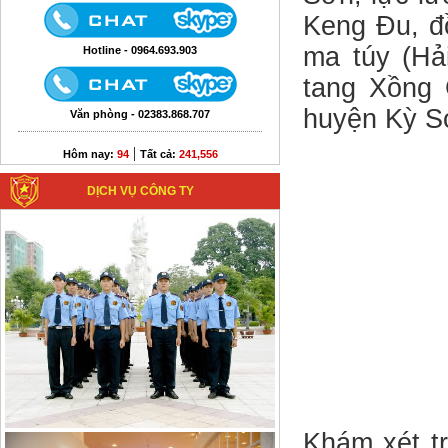
Keng Đu, đồ
ma túy (Hả
Hotline - 0964.693.903
tang Xồng 
huyện Kỳ Sơ
Văn phòng - 02383.868.707
|
Hôm nay:
94
Tất cả:
241,556
DỊCH VỤ CÔNG TY
Khám xét t