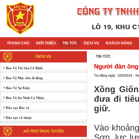
TRANG CHỦ
GIỚI THIỆU
TIN TỨC
DỊCH VỤ
KHÁCH HÀNG
DỊCH VỤ
TIN TỨC
Người đàn ông 
Bảo Vệ Tài Sản Cố Định
Tin đăng ngày: 10/6/2018 - X
Bảo Vệ Mục tiêu di động
Xồng Giốn
Bảo Vệ Sự Kiện
đưa đi tiê
Bảo Vệ An Ninh Cá Nhân
giữ.
Đào tạo Bảo vệ
Đào tạo võ thuật
Vào khoảng 
HỖ TRỢ TRỰC TUYẾN
Sơn, lực l