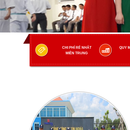
CHI PHÍ RẺ NHẤT
QUY M
MIỀN TRUNG