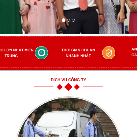
AN
Ô LỚN NHẤT MIỀN
THỜI GIAN CHUẨN
CA
TRUNG
NHANH NHẤT
DỊCH VỤ CÔNG TY