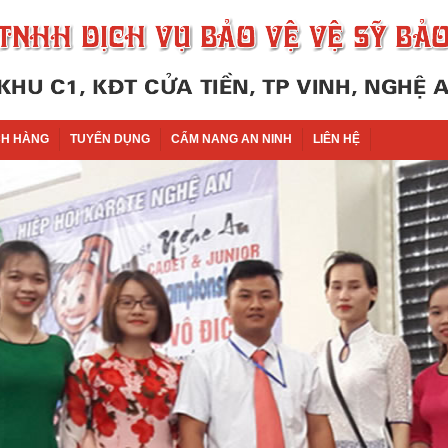
H HÀNG
TUYỂN DỤNG
CẨM NANG AN NINH
LIÊN HỆ