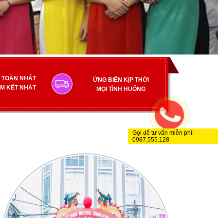
 TOÀN NHẤT
ỨNG BIẾN KỊP THỜI
M KẾT NHẤT
MỌI TÌNH HUỐNG
Gọi để tư vấn miễn phí:
0987.555.128