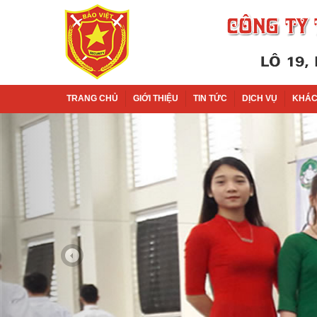
TRANG CHỦ
GIỚI THIỆU
TIN TỨC
DỊCH VỤ
KHÁC