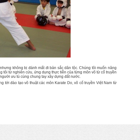
ại nhưng không bị đánh mất đi bản sắc dân tộc. Chúng tôi muốn nâng
ng tôi từ nghiên cứu, ứng dụng thực tiễn của từng môn võ từ cổ truyền
n người ưu tú cùng chung tay xây dựng đất nước.
g tới đào tạo võ thuật các môn Karate Do, võ cổ truyền Việt Nam từ