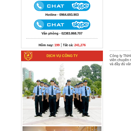
Hotline - 0964.693.903
Văn phòng - 02383.868.707
|
Hôm nay:
199
Tất cả:
241,276
DỊCH VỤ CÔNG TY
Công ty TNHH
viên chuyên 
và đầy đủ vă