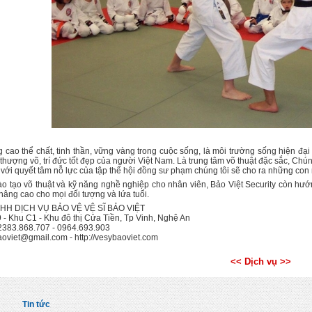
g cao thể chất, tinh thần, vững vàng trong cuộc sống, là môi trường sống hiện đ
 thượng võ, trí đức tốt đẹp của người Việt Nam. Là trung tâm võ thuật đặc sắc, Chú
, với quyết tâm nỗ lực của tập thể hội đồng sư phạm chúng tôi sẽ cho ra những co
ào tạo võ thuật và kỹ năng nghề nghiệp cho nhân viên, Bảo Việt Security còn hướn
nâng cao cho mọi đối tượng và lứa tuổi.
HH DỊCH VỤ BẢO VỆ VỆ SĨ BẢO VIỆT
9 - Khu C1 - Khu đô thị Cửa Tiền, Tp Vinh, Nghệ An
02383.868.707 - 0964.693.903
aoviet@gmail.com
- http://vesybaoviet.com
<< Dịch vụ >>
Tin tức