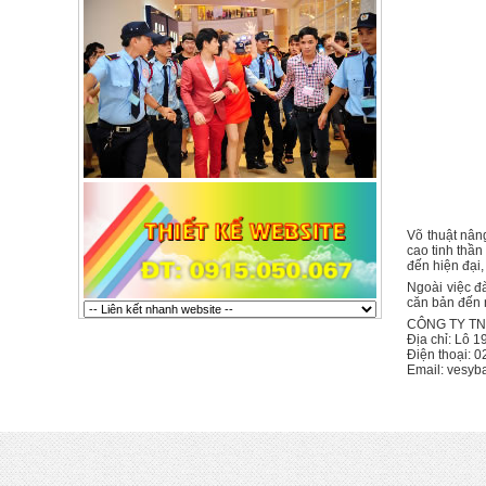
Võ thuật nân
cao tinh thần
đến hiện đại
Ngoài việc đ
căn bản đến 
CÔNG TY TN
Địa chỉ: Lô 1
Điện thoại: 
Email:
vesyb