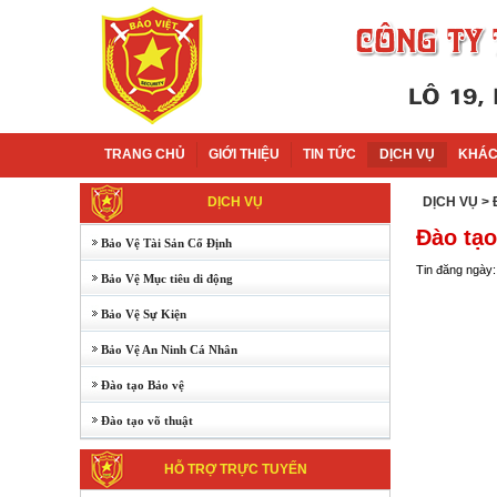
TRANG CHỦ
GIỚI THIỆU
TIN TỨC
DỊCH VỤ
KHÁC
DỊCH VỤ
DỊCH VỤ
>
Đào tạo
Bảo Vệ Tài Sản Cố Định
Tin đăng ngày:
Bảo Vệ Mục tiêu di động
Bảo Vệ Sự Kiện
Bảo Vệ An Ninh Cá Nhân
Đào tạo Bảo vệ
Đào tạo võ thuật
HỖ TRỢ TRỰC TUYẾN